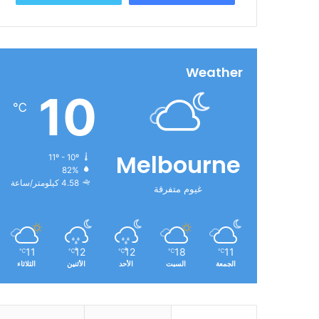
Weather
10
℃
Melbourne
11º - 10º
82%
4.58 كيلومتر/ساعة
غيوم متفرقة
11
12
12
18
11
℃
℃
℃
℃
℃
الجمعة
السبت
الأحد
الأثنين
الثلاثاء