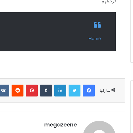
ترحيلهم
Home
فيسبوك
تويتر
لينكدإن
بينتيريست
شاركها
megazeene