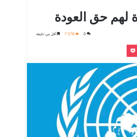
 لهم حق العودة
0
1٬378
أقل من دقيقة
بوكيت
Odnoklassn