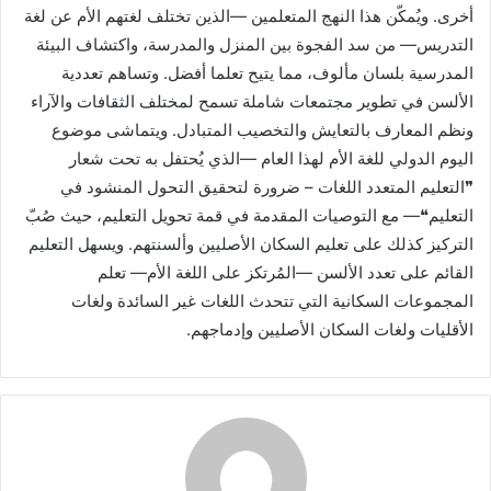
أخرى. ويُمكّن هذا النهج المتعلمين —الذين تختلف لغتهم الأم عن لغة
التدريس— من سد الفجوة بين المنزل والمدرسة، واكتشاف البيئة
المدرسية بلسان مألوف، مما يتيح تعلما أفضل. وتساهم تعددية
الألسن في تطوير مجتمعات شاملة تسمح لمختلف الثقافات والآراء
ونظم المعارف بالتعايش والتخصيب المتبادل. ويتماشى موضوع
اليوم الدولي للغة الأم لهذا العام —الذي يُحتفل به تحت شعار
❞التعليم المتعدد اللغات – ضرورة لتحقيق التحول المنشود في
التعليم❝— مع التوصيات المقدمة في قمة تحويل التعليم، حيث صُبّ
التركيز كذلك على تعليم السكان الأصليين وألسنتهم. ويسهل التعليم
القائم على تعدد الألسن —المُرتكز على اللغة الأم— تعلم
المجموعات السكانية التي تتحدث اللغات غير السائدة ولغات
الأقليات ولغات السكان الأصليين وإدماجهم.