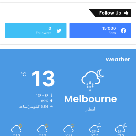
Follow Us
0
15٬000
Followers
Fans
Weather
13
℃
Melbourne
13º - 8º
89%
5.84 كيلومتر/ساعة
أمطار
13
13
11
12
13
℃
℃
℃
℃
℃