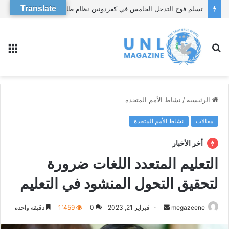
Translate
تسلم فوج التدخل الخامس في كفردونين نظام طاقة شمسية، هبة من وحدة احتياط قائد القوى في قوة الأمم المتحدة المؤقتة في لبنان.‎‎
بحث
الق
عن
الرئيسية
/
نشاط الأمم المتحدة
مقالات
نشاط الأمم المتحدة
أخر الأخبار
التعليم المتعدد اللغات ضرورة
لتحقيق التحول المنشود في التعليم
أرسل
megazeene
فبراير 21, 2023
0
1٬459
دقيقة واحدة
بريدا